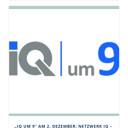
„IQ UM 9“ AM 2. DEZEMBER: NETZWERK IQ –