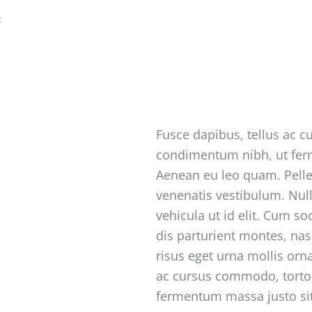
100+ shortcodes
Fusce dapibus, tellus ac 
condimentum nibh, ut fer
Aenean eu leo quam. Pell
venenatis vestibulum. Null
vehicula ut id elit. Cum s
dis parturient montes, na
risus eget urna mollis orna
ac cursus commodo, torto
fermentum massa justo sit